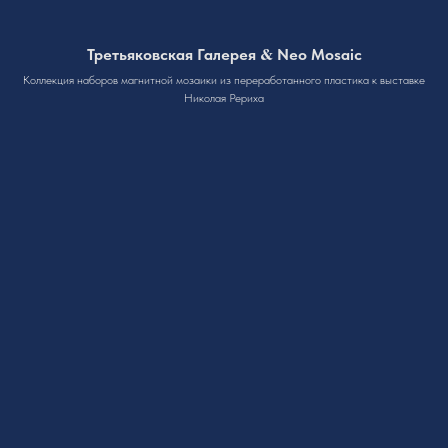
&
Третьяковская Галерея
Neo Mosaic
Коллекция наборов магнитной мозаики из переработанного пластика к выставке
Николая Рериха