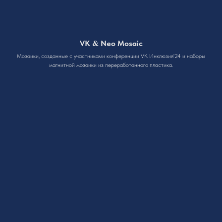
&
VK
Neo Mosaic
Мозаики, созданные с участниками конференции VK Инклюзия'24 и наборы
магнитной мозаики из переработанного пластика.